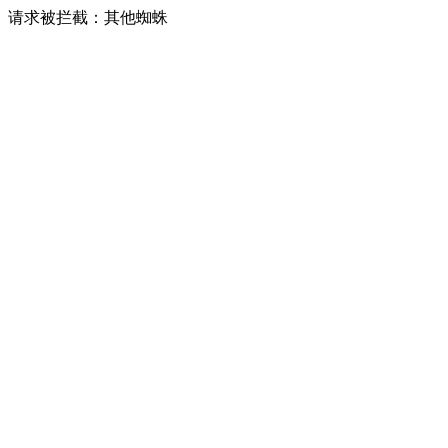
请求被拦截：其他蜘蛛