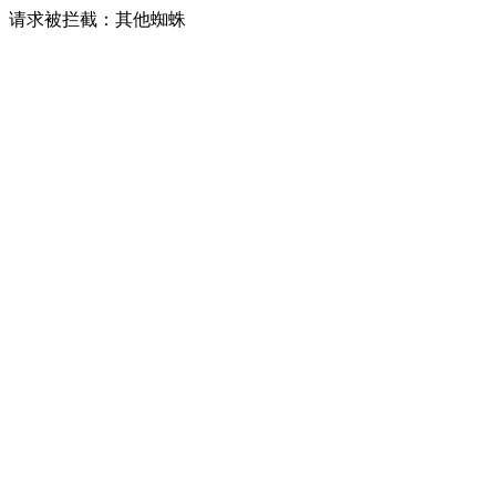
请求被拦截：其他蜘蛛