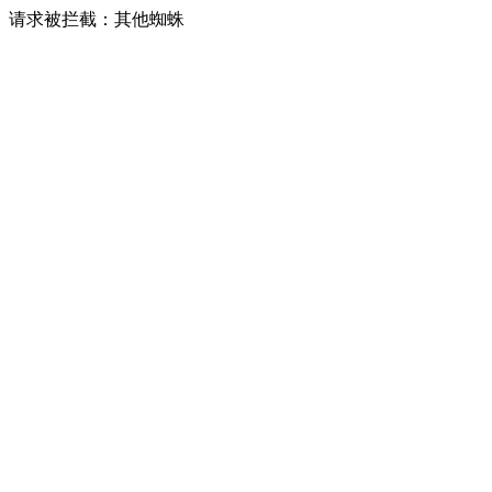
请求被拦截：其他蜘蛛