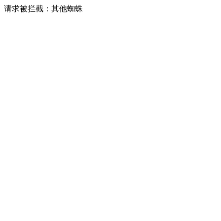
请求被拦截：其他蜘蛛