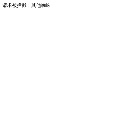
请求被拦截：其他蜘蛛