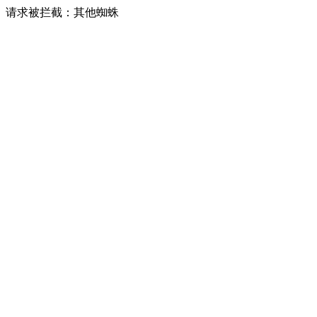
请求被拦截：其他蜘蛛