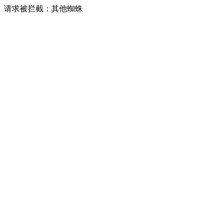
请求被拦截：其他蜘蛛