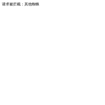
请求被拦截：其他蜘蛛